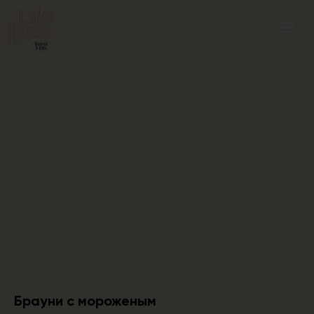
Брауни с мороженым