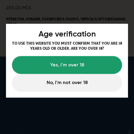
255.00
MDL
Креветки, мидии, панировка панко, чипсы картофельные,
яйцо
Аллергены:
моллюски, глютен, яйцо
Age verification
240/80/50g
To use this website you must confirm that you are 18
years old or older. Are you over 18?
Yes, I'm over 18
No, I'm not over 18