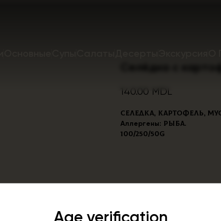
и
Основные
Супы
Салаты
Десерты
Экскурсия
О 
Селёдка с карто
140.00
MDL
Селедка, картофель, му
Аллергены
: рыба.
100/250/50g
Age verification