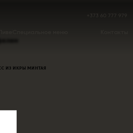
+373 60 777 979
Пиве
Специальное меню
Контакты
фелем
сс из икры минтая