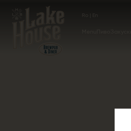
Ro
|
En
Menu
Пиво
Закуск