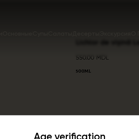
и
Основные
Супы
Салаты
Десерты
Экскурсия
О 
Lichior de vișină 
550.00
MDL
500ml
Age verification