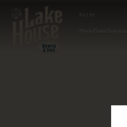
Ro
|
En
Menu
Пиво
Закуск