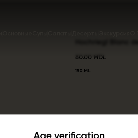
и
Основные
Супы
Салаты
Десерты
Экскурсия
О 
Hochriegl Blanc d
80.00
MDL
150 ml
Age verification