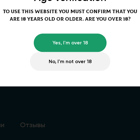
To use this website you must confirm that you
are 18 years old or older. Are you over 18?
Yes, I'm over 18
No, I'm not over 18
ии
Отзывы