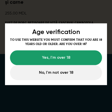
și carne
255.00
MDL
Fuet de porc, bețișoare de vită, cașcaval Cambozola,
caciotta cu nuci, camamber, peperoncini picanți cu crema
Age verification
de branză, miere. 300 g
Alergeni:
Lapte, fructe cu coajă tare, arahide, ouă.
To use this website you must confirm that you are 18
years old or older. Are you over 18?
Yes, I'm over 18
No, I'm not over 18