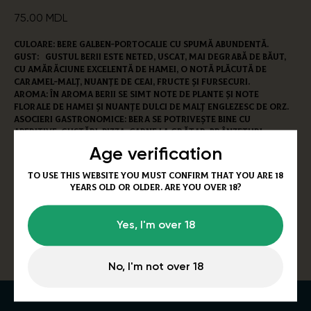
75.00
MDL
Culoare: Bere galben-portocalie cu spumă abundentă.
Gust: Gustul berii este neted, uscat, mai degrabă de băut,
cu amărăciune excelentă de hamei, o notă plăcută de
caramel-malț, nuanțe de ceai, fructe și fursecuri.
Aroma: În aroma berii se simt note de plante și note
florale de hamei și nuanțe dulci de malț englezesc de orz.
Asocieri gastronomice: Bera se potrivește bine cu
aperitive, gustări, pizza, carne la grătar, brânzeturi.
Age verification
Legenda naufragiului
Există o legendă că IPA a devenit populară în Anglia după ce
To use this website you must confirm that you are 18
una dintre navele comerciale s-a eșuat în Marea Irlandei
years old or older. Are you over 18?
(conform unei alte versiuni - în largul coastei Scoției) și
localnicii au încercat bere tare de export, care a fost
scoasă din naufragiu. Nu există dovezi documentare în
Yes, I'm over 18
acest sens.
No, I'm not over 18